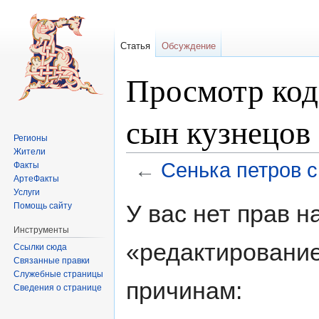
Статья
Обсуждение
Просмотр код
сын кузнецов
Регионы
Жители
←
Сенька петров 
Факты
АртеФакты
Услуги
Перейти
Перейти
У вас нет прав 
Помощь сайту
к
к
Инструменты
навигации
поиску
«редактировани
Ссылки сюда
Связанные правки
Служебные страницы
причинам:
Сведения о странице